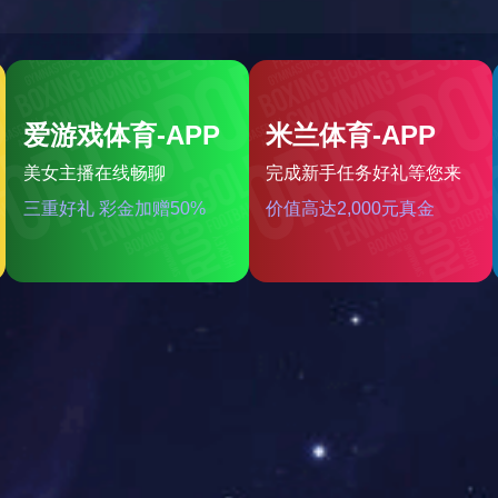
服务热线：
产品展示
PRODUCT DISPLAY