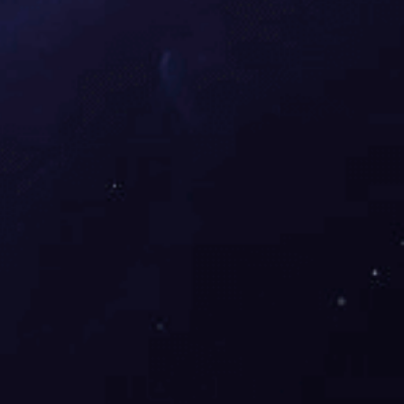
无油式螺杆压缩机