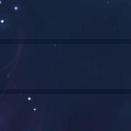
服务
机器人周边
旋转/摆动
半导体晶圆搬运
机器人周边
机器人周边
机器人周边产品