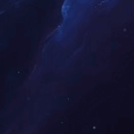
化设备
精密自动化设备