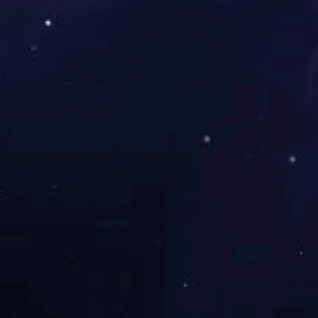
工控机解决方案
地址：