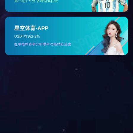
工控机解决方案
地址：
广东省东莞市厚街镇东顺路4号110室