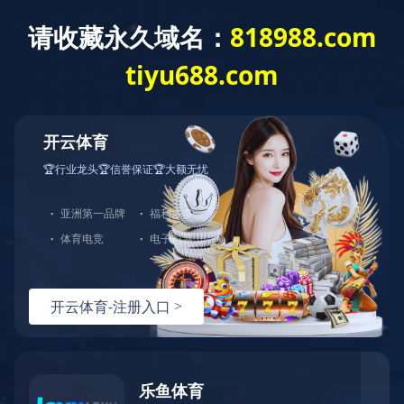
乐竞官网
乐竞官网-乐竞（中国）
Yunte Trading (Dongguan) Co.,