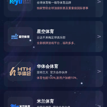
热搜关键词：
工控机
乐竞官网-乐竞（中国）一站式体育服务
机器
您当前的位置：
乐竞官网
>
产品分类
>
精密自动化设备
工控机系列
乐竞官网-乐竞（中国）一
工业机器人
空压机
精密自动化设备