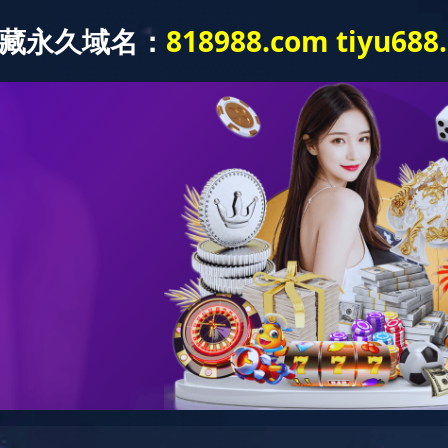
一站式体育服务
 Ltd
运特乐竞官网
关于运特
产品分类
解决
Home
About Us
Product
Solutio
乐竞官网-乐竞（中国）一站式体育服务
Contact