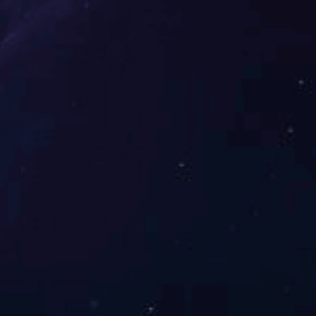
工控机解决方案
返回产品中心
电话：