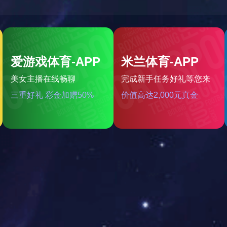
服务热线：
产品展示
PRODUCT DISPLAY