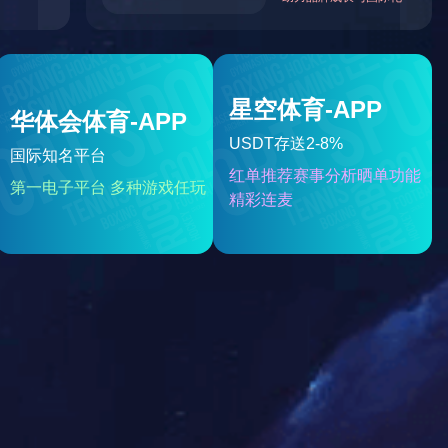
400-026-7588