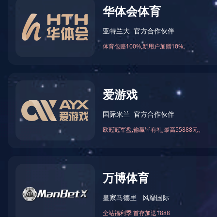
热搜关键词：
工控机
乐竞官网-乐竞（中国）一站式体育
您当前的位置：
乐竞官网
>
产品分类
>
工控机系列