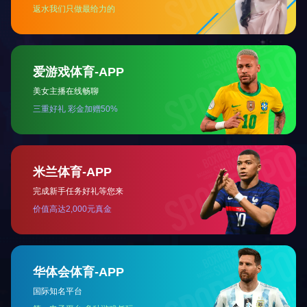
地址：
广东省东莞市厚街镇东顺路4号110室
运特乐竞官网
产品分类
解决方案
乐竞官网-乐竞（中国）一站式体育服务
网