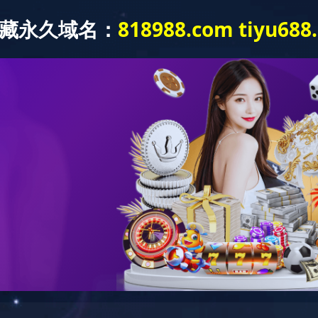
一站式体育服务
 Ltd
运特乐竞官网
关于运特
产品分类
解决
Home
About Us
Product
Solutio
乐竞官网-乐竞（中国）一站式体育服务
Contact