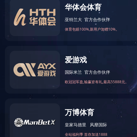
热搜关键词：
工控机
乐竞官网-乐竞（中国）一站式体育
您当前的位置：
乐竞官网
>
关于我们
>
生产设备
关于运特
生产设备